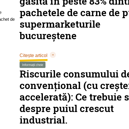
găsită în peste 83% dint
pachetele de carne de p
supermarketurile
bucureștene
Citește articol
Informații cheie
Riscurile consumului d
convențional (cu crește
accelerată): Ce trebuie s
despre puiul crescut
industrial.