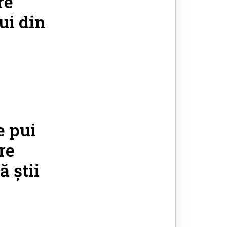
re
ui din
e pui
re
ă știi