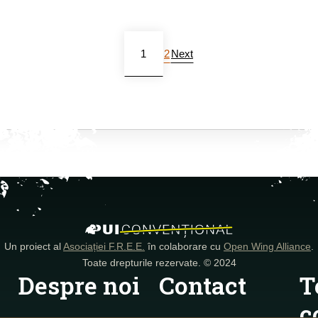
1
2
Next
Un proiect al
Asociației F.R.E.E.
în colaborare cu
Open Wing Alliance
.
Toate drepturile rezervate. © 2024
Despre noi
Contact
T
c