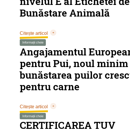
nivelul E al Etichetei de
Bunăstare Animală
Citește articol
Informații cheie
Angajamentul Europea
pentru Pui, noul minim
bunăstarea puilor cresc
pentru carne
Citește articol
Informații cheie
CERTIFICAREA TUV