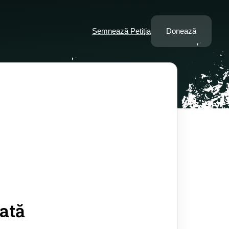
Semnează Petiția
Donează
ată