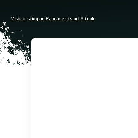
Misiune și impact
Rapoarte și studii
Articole