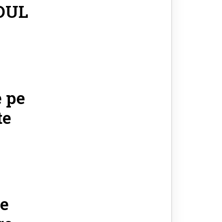
DUL
e pe
te
be