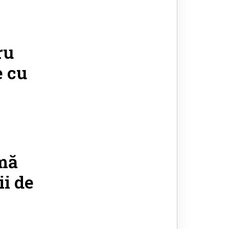
ru
e cu
umă
ii de