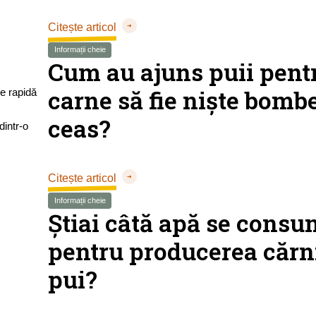
Citește articol
Informații cheie
Cum au ajuns puii pent
carne să fie niște bomb
ceas?
Citește articol
Informații cheie
Știai câtă apă se cons
pentru producerea cărn
pui?