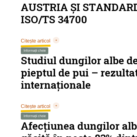
AUSTRIA ȘI STANDAR
ISO/TS 34700
Citește articol
Informații cheie
Studiul dungilor albe d
pieptul de pui – rezulta
internaționale
Citește articol
Informații cheie
Afecțiunea dungilor al