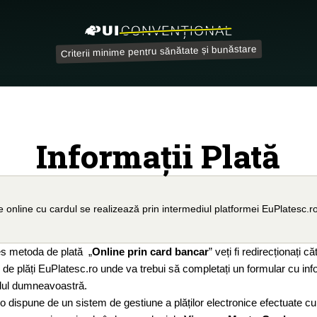
Criterii minime pentru sănătate și bunăstare
Informații Plată
le online cu cardul se realizează prin intermediul platformei EuPlatesc.r
es metoda de plată „
Online prin card bancar
” veți fi redirecționați c
 de plăți EuPlatesc.ro unde va trebui să completați un formular cu info
dul dumneavoastră.
o dispune de un sistem de gestiune a plăților electronice efectuate cu 