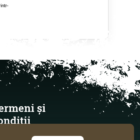
ntr-
ermeni și
ondiții