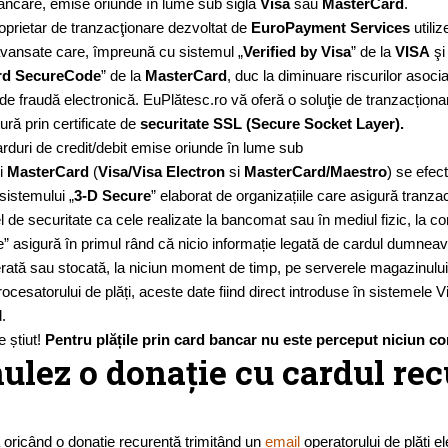
bancare, emise oriunde în lume sub sigla
Visa
sau
MasterCard
.
oprietar de tranzacţionare dezvoltat de
EuroPayment Services
utiliz
avansate care, împreună cu sistemul „
Verified by Visa
” de la
VISA
şi
rd SecureCode
” de la
MasterCard
, duc la diminuare riscurilor asoci
 de fraudă electronică. EuPlătesc.ro vă oferă o soluţie de tranzacționa
gură prin certificate de
securitate SSL (Secure Socket Layer).
arduri de credit/debit emise oriunde în lume sub
i
MasterCard
(
Visa/Visa Electron
si
MasterCard/Maestro
) se efec
sistemului „
3-D Secure
” elaborat de organizațiile care asigură tranzacț
l de securitate ca cele realizate la bancomat sau în mediul fizic, la c
” asigură în primul rând că nicio informație legată de cardul dumnea
erată sau stocată, la niciun moment de timp, pe serverele magazinulu
ocesatorului de plăți, aceste date fiind direct introduse în sistemele V
.
 știut!
Pentru plățile prin card bancar nu este perceput niciun c
lez o donație cu cardul re
a oricând o donație recurentă trimițând un
email
operatorului de plăți e