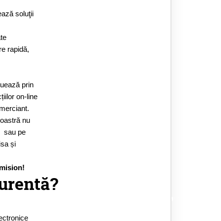
ează soluţii
ate
re rapidă,
tuează prin
iilor on-line
omerciant.
voastră nu
i sau pe
isa și
omision!
curentă?
lectronice