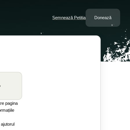
Semnează Petiția
Donează
o
ătre pagina
rmațiile
ajutorul