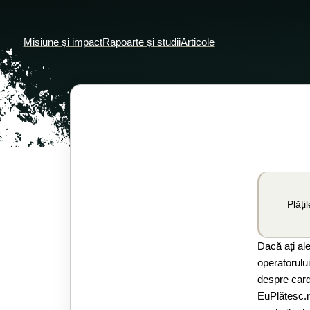
Misiune și impact
Rapoarte și studii
Articole
Plăți
Dacă ați al
operatorului
despre car
EuPlătesc.r