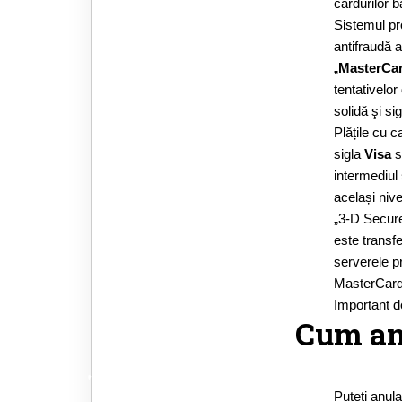
cardurilor 
Sistemul pr
antifraudă 
„
MasterCa
tentativelor
solidă şi si
Plățile cu c
sigla
Visa
s
intermediul 
același nive
„3-D Secure
este transf
serverele pr
MasterCard
Important de
Cum anu
Puteți anul