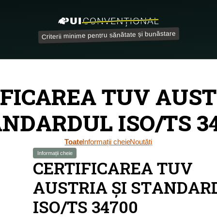
Criterii minime pentru sănătate și bunăstare
FICAREA TUV AUST
NDARDUL ISO/TS 3
Toate
Informații cheie
Noutăți
Informații cheie
CERTIFICAREA TUV
AUSTRIA ȘI STANDAR
ISO/TS 34700