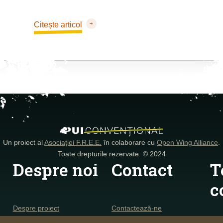
Citește articol
Un proiect al
Asociației F.R.E.E.
în colaborare cu
Open Wing Alliance
.
Toate drepturile rezervate. © 2024
Despre noi
Contact
T
c
Despre proiect
Contactează-ne