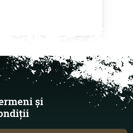
ermeni și
ondiții