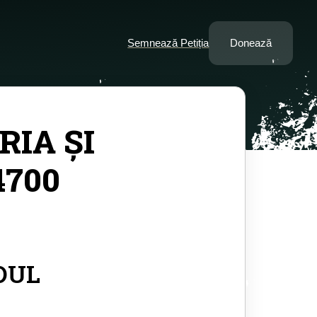
Semnează Petiția
Donează
RIA ȘI
4700
DUL