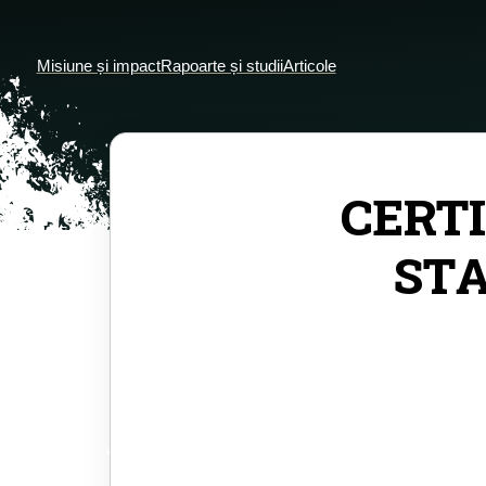
Misiune și impact
Rapoarte și studii
Articole
CERTI
STA