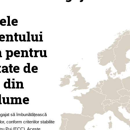
ele
ntului
 pentru
ate de
 din
 lume
ngajat să îmbunătățească
r, conform criteriilor stabilite
ru Pui (ECC). Aceste