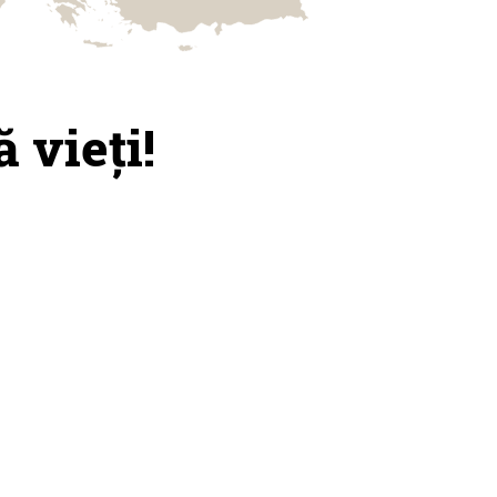
 vieți!
ijină
anciar
iectul