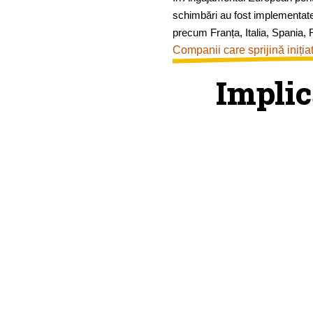
schimbări au fost implementat
precum Franța, Italia, Spania, R
Companii care sprijină iniția
Implic
Roagă
compani
să facă 
schimba
Un număr cât mai m
semnături demonstr