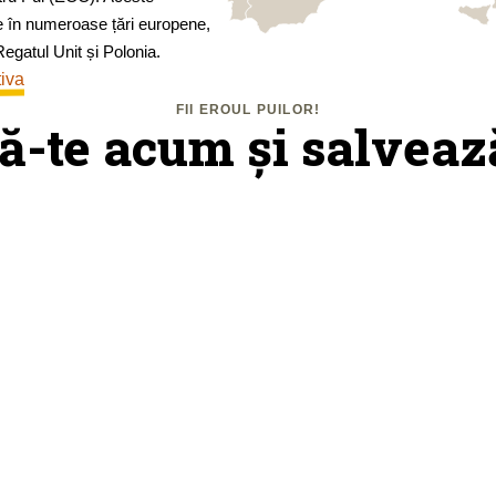
e în numeroase țări europene,
egatul Unit și Polonia.
tiva
FII EROUL PUILOR!
ă-te acum și salvează
Distribuie
ile
Spr
petiția
o
fin
re
pro
Distribuirea petiției ajută ca
informațiile despre puii
crescuți pentru carne să
are de
ajungă la cât mai multe
ează