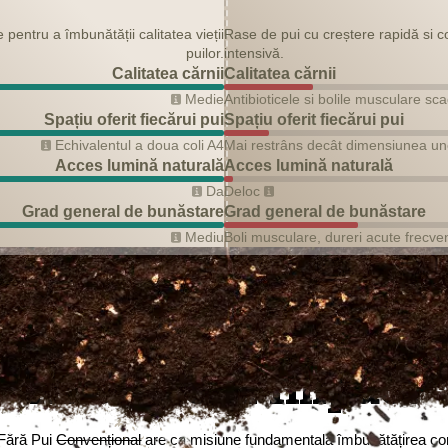
 pentru a îmbunătății calitatea vieții
Rase de pui cu creștere rapidă si co
puilor.
intensivă.
Calitatea cărnii
Calitatea cărnii
Medie
Antibioticele si bolile musculare sca
Spațiu oferit fiecărui pui
Spațiu oferit fiecărui pui
Echivalentul a doua coli A4
Mai restrâns decât dimensiunea une
Acces lumină naturală
Acces lumină naturală
Da
Deloc
Grad general de bunăstare
Grad general de bunăstare
Mediu
Boli musculare, dureri acute frecve
Misiune și Impact
 Fără Pui
Convențional
are ca misiune fundamentală îmbunătățirea cond