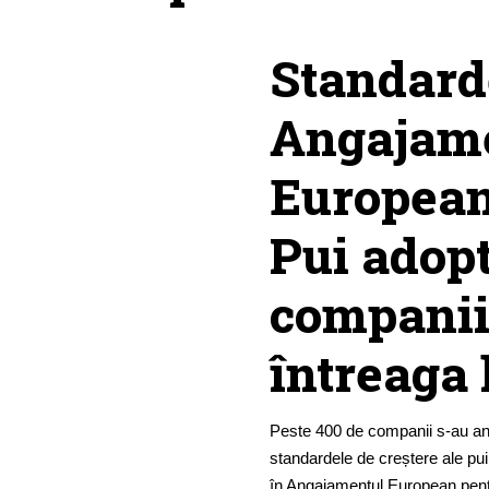
Standard
Angajame
European
Pui adopt
companii
întreaga
Peste 400 de companii s-au a
standardele de creștere ale puilo
în Angajamentul European pent