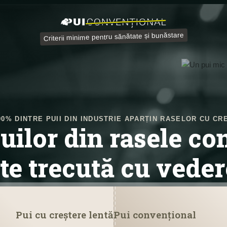
Criterii minime pentru sănătate și bunăstare
90% DINTRE PUII DIN INDUSTRIE APARȚIN RASELOR CU CR
uilor
din rasele co
te trecută cu vede
Pui cu creștere lentă
Pui convențional