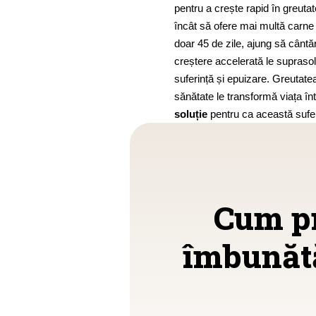
pentru a crește rapid în greuta
încât să ofere mai multă carne î
doar 45 de zile, ajung să cântă
creștere accelerată le supraso
suferință și epuizare. Greutat
sănătate le transformă viața în
soluție
pentru ca această sufer
Cum pr
îmbunătă