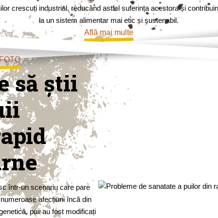
ilor crescuți industrial, reducând astfel suferința acestora și contribui
la un sistem alimentar mai etic și sustenabil.
Află mai multe
 FOTO
 să știi
ii
rapid
arne
esc într-un scenariu care pare
la numeroase afecțiuni încă din
genetică, puii au fost modificați