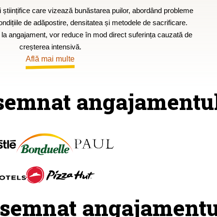
i științifice care vizează bunăstarea puilor, abordând probleme
dițiile de adăpostire, densitatea și metodele de sacrificare.
 la angajament, vor reduce în mod direct suferința cauzată de
creșterea intensivă.
Află mai multe
semnat angajamentul
semnat angajamentul