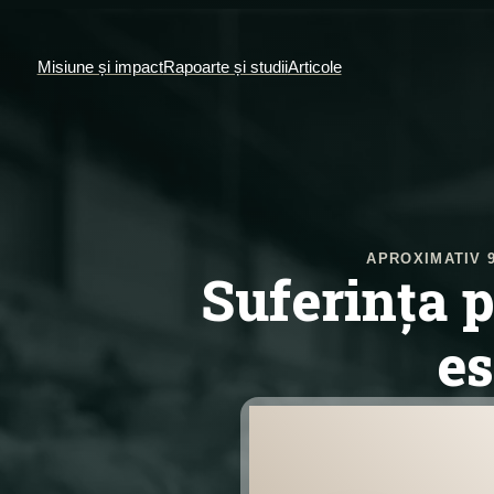
Misiune și impact
Rapoarte și studii
Articole
APROXIMATIV 
Suferința p
es