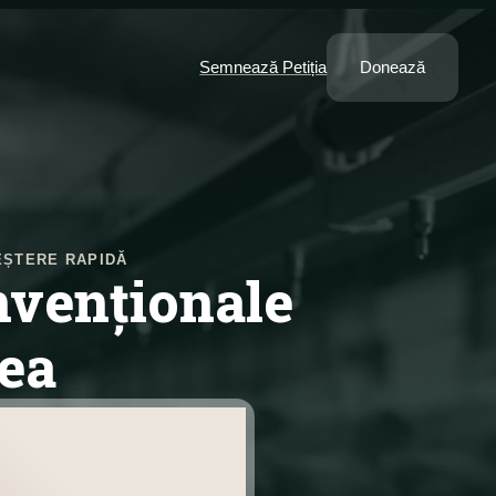
Semnează Petiția
Donează
EȘTERE RAPIDĂ
nvenționale
rea