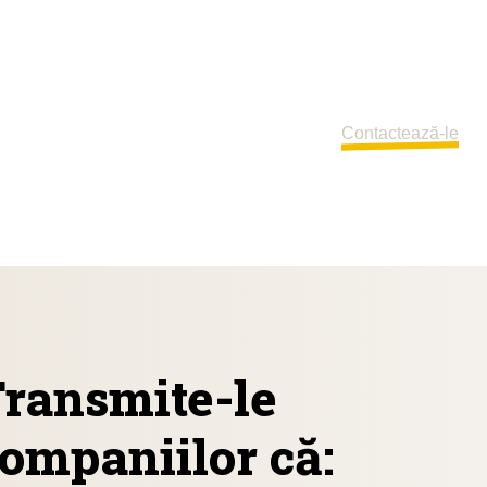
interesul cetățenilor ș
consumatorilor față
și pot grăbi îmbunătă
condițiilor de trai ale 
crescuți pentru carn
Contactează-le
ransmite-le
ompaniilor că: