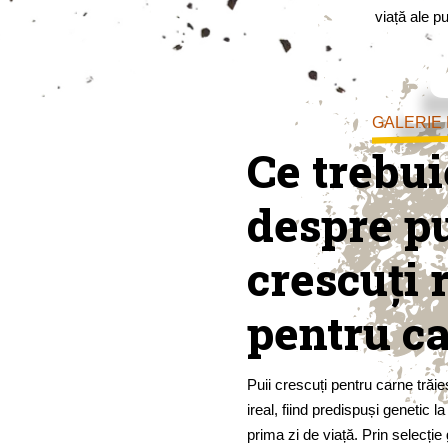
viață ale pu
GALERIE
Ce trebuie
despre pu
crescuți 
pentru c
Puii crescuți pentru carne trăi
ireal, fiind predispuși genetic 
prima zi de viață. Prin selecție 