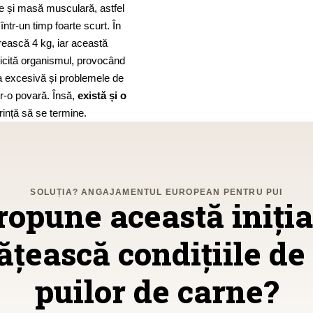
te și masă musculară, astfel
ntr-un timp foarte scurt. În
rească 4 kg, iar această
licită organismul, provocând
ea excesivă și problemele de
tr-o povară. Însă,
există și o
ință să se termine.
SOLUȚIA? ANGAJAMENTUL EUROPEAN PENTRU PUI
opune această iniția
țească condițiile de 
puilor de carne?