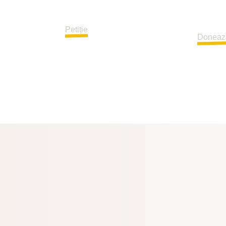
Donațiile
persoane, iar acest lucru să
i al
continuă
aducă mai multe semnături.
 de cauză
proiectu
Petiție
țirea
Doneaz
puilor
e.