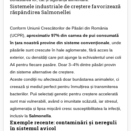
Sistemele industriale de creștere favorizează
răspândirea Salmonellei
Conform Uniunii Crescătorilor de Păsări din România
(UCPR),
aproximativ 97% din carnea de pui consumată
în țara noastră provine din sisteme convenționale
, unde
păsările sunt crescute în hale aglomerate, fără acces la
exterior, cu densități care pot ajunge la echivalentul unei coli
A4 pentru fiecare pasăre. Doar 3–4% dintre păsări provin
din sisteme alternative de creștere.
Aceste condiții nu afectează doar bunăstarea animalelor, ci
creează și mediul perfect pentru înmulțirea și transmiterea
bacteriilor. Puii selectați genetic pentru creștere accelerată
sunt mai vulnerabili, având o imunitate scăzută, iar stresul,
aglomerația și lipsa mișcării cresc susceptibilitatea la infecții,
inclusiv la
Salmonella
.
Exemple recente: contaminări și nereguli
în sistemul avicol