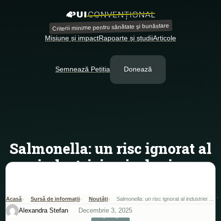
Criterii minime pentru sănătate și bunăstare
Misiune și impact
Rapoarte și studii
Articole
Semnează Petiția
Donează
Salmonella: un risc ignorat al
industriei avicole și o
problemă reală de siguranță
alimentară
Acasă
Sursă de informații
Noutăți
Salmonella: un risc ignorat al industriei avicole și o problemă reală de siguranță alimentară
Alexandra Stefan
Decembrie 3, 2025