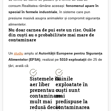
consum.Realitatea rămâne aceeași:
fenomenul apare în
special în fermele industriale
, în sisteme care pun
presiune masivă asupra animalelor și compromit siguranța
alimentelor.
Nu doar carnea de pui este un risc. Ouăle
din cuști au o probabilitate mai mare de
contaminare
Un
studiu
amplu al
Autorității Europene pentru Siguranța
Alimentelor (EFSA)
, realizat pe
5310 exploatații
din 25 de
țări, arată că:
Sistemele în
Găinile
aer liber
exploatate în
prezentau o
cuști sunt
contaminare
mai
mult mai
predispuse la
redusă decât
contaminarea