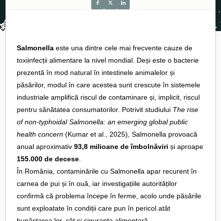
Salmonella
este una dintre cele mai frecvente cauze de
toxiinfecții alimentare la nivel mondial. Deși este o bacterie
prezentă în mod natural în intestinele animalelor și
păsărilor, modul în care acestea sunt crescute în sistemele
industriale amplifică riscul de contaminare și, implicit, riscul
pentru sănătatea consumatorilor. Potrivit studiului
The rise
of non-typhoidal Salmonella: an emerging global public
health concern
(Kumar et al., 2025), Salmonella provoacă
anual aproximativ
93,8 milioane de îmbolnăviri
și aproape
155.000 de decese
.
În România, contaminările cu Salmonella apar recurent în
carnea de pui și în ouă, iar investigațiile autorităților
confirmă că problema începe în ferme, acolo unde păsările
sunt exploatate în condiții care pun în pericol atât
bunăstarea lor, cât și siguranța alimentară.