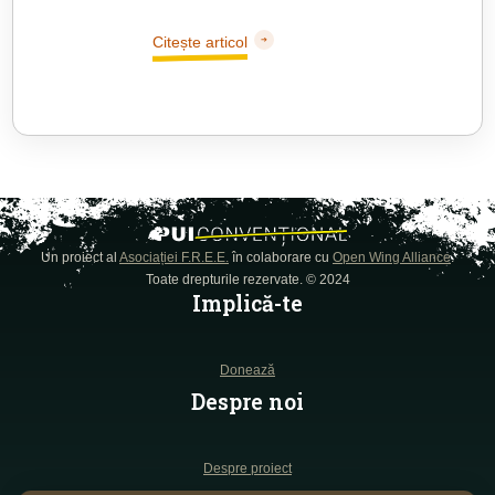
Citește articol
Un proiect al
Asociației F.R.E.E.
în colaborare cu
Open Wing Alliance
.
Toate drepturile rezervate. © 2024
Implică-te
Donează
Despre noi
Despre proiect