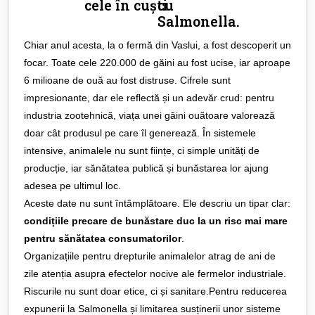
cele în cuști.
cu
Salmonella.
Chiar anul acesta, la o fermă din Vaslui, a fost descoperit un
focar. Toate cele 220.000 de găini au fost ucise, iar aproape
6 milioane de ouă au fost distruse. Cifrele sunt
impresionante, dar ele reflectă și un adevăr crud: pentru
industria zootehnică, viața unei găini ouătoare valorează
doar cât produsul pe care îl generează. În sistemele
intensive, animalele nu sunt ființe, ci simple unități de
producție, iar sănătatea publică și bunăstarea lor ajung
adesea pe ultimul loc.
Aceste date nu sunt întâmplătoare. Ele descriu un tipar clar:
condițiile precare de bunăstare duc la un risc mai mare
pentru sănătatea consumatorilor
.
Organizațiile pentru drepturile animalelor atrag de ani de
zile atenția asupra efectelor nocive ale fermelor industriale.
Riscurile nu sunt doar etice, ci și sanitare.Pentru reducerea
expunerii la Salmonella și limitarea susținerii unor sisteme