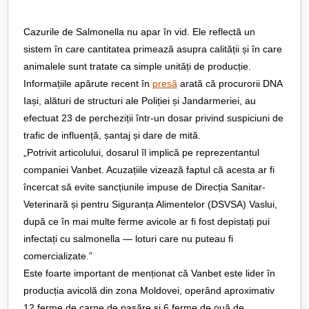
Cazurile de Salmonella nu apar în vid. Ele reflectă un
sistem în care cantitatea primează asupra calității și în care
animalele sunt tratate ca simple unități de producție.
Informațiile apărute recent în
presă
arată că procurorii DNA
Iași, alături de structuri ale Poliției și Jandarmeriei, au
efectuat 23 de percheziții într-un dosar privind suspiciuni de
trafic de influență, șantaj și dare de mită.
„Potrivit articolului, dosarul îl implică pe reprezentantul
companiei Vanbet. Acuzațiile vizează faptul că acesta ar fi
încercat să evite sancțiunile impuse de Direcția Sanitar-
Veterinară și pentru Siguranța Alimentelor (DSVSA) Vaslui,
după ce în mai multe ferme avicole ar fi fost depistați pui
infectați cu salmonella — loturi care nu puteau fi
comercializate.”
Este foarte important de menționat că Vanbet este lider în
producția avicolă din zona Moldovei, operând aproximativ
12 ferme de carne de pasăre și 6 ferme de ouă de