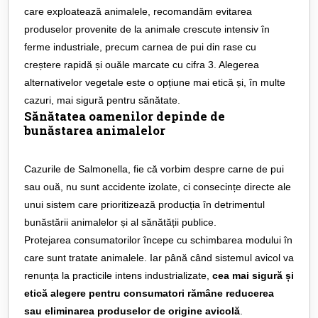
care exploatează animalele, recomandăm evitarea
produselor provenite de la animale crescute intensiv în
ferme industriale, precum carnea de pui din rase cu
creștere rapidă și ouăle marcate cu cifra 3. Alegerea
alternativelor vegetale este o opțiune mai etică și, în multe
cazuri, mai sigură pentru sănătate.
Sănătatea oamenilor depinde de
bunăstarea animalelor
Cazurile de Salmonella, fie că vorbim despre carne de pui
sau ouă, nu sunt accidente izolate, ci consecințe directe ale
unui sistem care prioritizează producția în detrimentul
bunăstării animalelor și al sănătății publice.
Protejarea consumatorilor începe cu schimbarea modului în
care sunt tratate animalele. Iar până când sistemul avicol va
renunța la practicile intens industrializate,
cea mai sigură și
etică alegere pentru consumatori rămâne reducerea
sau eliminarea produselor de origine avicolă
.