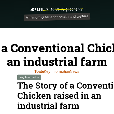
Minimum criteria for health and welfare
 a Conventional Chic
an industrial farm
Toate
Key Information
News
Key Information
The Story of a Convent
Chicken raised in an
industrial farm