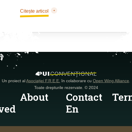
Citește articol
Un proiect al
Asociației F.R.E.E.
în colaborare cu
Open Wing Alliance
.
Toate drepturile rezervate. © 2024
About
Contact
Ter
ved
En
contact@free
animals.ro