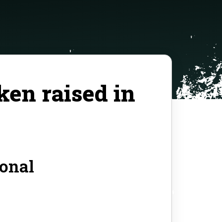
ken raised in
ional